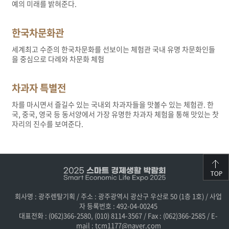
예의 미래를 밝혀준다.
한국차문화관
세계최고 수준의 한국차문화를 선보이는 체험관 국내 유명 차문화인들
을 중심으로 다례와 차문화 체험
차과자 특별전
차를 마시면서 즐길수 있는 국내외 차과자들을 맛볼수 있는 체험관. 한
국, 중국, 영국 등 동서양에서 가장 유명한 차과자 체험을 통해 맛있는 찻
자리의 진수를 보여준다.
회사명 : 광주렌탈기획 / 주소 : 광주광역시 광산구 우산로 50 (1층 1호) / 사업
자 등록번호 : 492-04-00245
대표전화 : (062)366-2580, (010) 8114-3567 / Fax : (062)366-2585 / E-
mail : tcm1177@naver.com