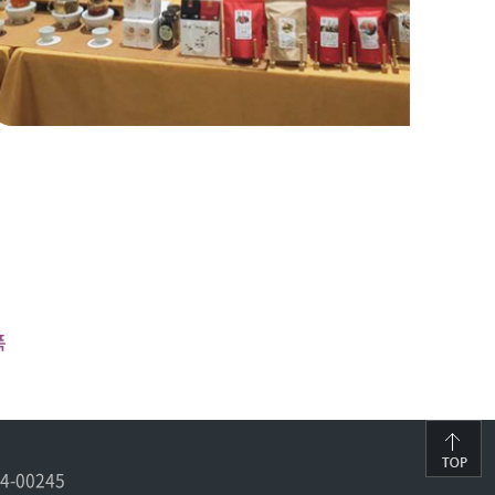
폭
4-00245