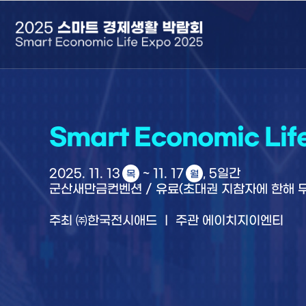
본문으로 바로가기
주메뉴 바로가기
Smart Economic Lif
2025. 11. 13
~ 11. 17
, 5일간
목
월
군산새만금컨벤션 / 유료(초대권 지참자에 한해 
주최 ㈜한국전시애드 ㅣ 주관 에이치지이엔티